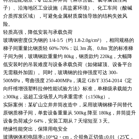
子）、沿海地区工业设施（高盐雾环境）、化工车间（酸碱
介质挥发区域），可避免金属材质腐蚀导致的结构失效风
险。
轻质高强，降低安装与承载负荷
玻璃钢密度仅为钢的 1/4-1/5（约 1.8-2.0g/cm³），相同规格的
梯子间重量比钢质轻 60%-70%：以 3m 高、0.8m 宽的标准梯
子间为例，玻璃钢款重量约 80kg，钢质款约 220kg，大幅降
低安装时的吊装难度与设备承载负荷（如储罐顶、设备平台
无需额外加固）。同时，玻璃钢的拉伸强度可达 300-
500MPa，弯曲强度 250-400MPa，满足 GB/T 3354-2014《定
向纤维增强塑料拉伸性能试验方法》标准，单梯级承载能力
≥300kg，远超工业场景人均承重需求（≤150kg）。
实际案例：某矿山立井井筒改造中，采用玻璃钢梯子间替代
原钢质梯子间，单套设备重量从 500kg 降至 180kg，井筒提升
设备负荷减少 64%，安装工期从 7 天缩短至 3 天。
绝缘性能突出，保障用电安全
玻璃钢体积电阻率≥10¹⁴Ω・cm，介损角正切值≤0.01（25℃，