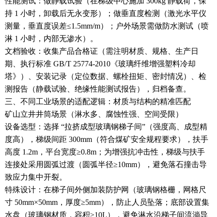
性能测试：做静载试验（在梯级中心施加 300kg 静载荷，保
持 1 小时，卸载后无永变形）；做垂直度检测（激光水平仪
测量，垂直度误差≤1.5mm/m）；户外场景需做防水测试（喷
淋 1 小时，内部无渗水）。
文档验收：收集产品合格证（需注明材质、规格、生产日
期、执行标准 GB/T 25774-2010《玻璃纤维增强塑料冷却
塔》）、安装记录（定位数据、螺栓扭矩、密封情况）、检
测报告（静载试验、绝缘性能测试报告），归档备查。
三、不同工业场景的适配逻辑：材质与结构的精准匹配
矿山立井井筒场景（淋水多、腐蚀性强、空间受限）
设备选型：选择 “拉挤成型玻璃钢梯子间”（强度高、成型精
度高），梯级间距 300mm（符合煤矿安全规程要求），扶手
高度 1.2m，平台宽度≥0.8m；为增强抗冲击性，梯级与扶手
连接处采用圆弧过渡（圆弧半径≥10mm），避免落石撞击导
致应力集中开裂。
特殊设计：在梯子间外侧加装防护网（玻璃钢格栅，网格尺
寸 50mm×50mm，厚度≥5mm），防止人员坠落；底部设置集
水盘（玻璃钢材质，容积≥10L），避免淋水沿梯子间流淌导