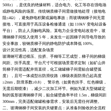
50Hz），是优良的绝缘材料，适合电力、化工等存在强电场
或静电风险的场景。传统钢质梯子间需做接地处理（接地电
阻≤4Ω），避免静电积聚或漏电事故；而玻璃钢梯子间无需
接地，可直接用于高压设备检修通道（如 110kV 变电站设备
平台），防止人员触电风险。某电力企业变电站改造中，玻
璃钢梯子间投入使用 5 年，未发生一起因梯子间导电导致的
安全事故，较钢质梯子间的静电防护成本降低 100%。
设计灵活性高，适配复杂场景
玻璃钢可通过模压、拉挤、手糊等工艺成型，梯子间的梯级
间距、扶手高度、平台尺寸可根据场景需求定制（如矿山井
筒梯子间需适配井筒直径，化工储罐梯子间需贴合罐壁弧
度），且可一体成型出防滑纹路（梯级表面防滑凸起高度
≥2mm，防滑系数≥0.8）、警示色（如黄色扶手、红色梯级，
无需后期喷漆），减少二次加工环节。例如为某大型储罐定
制的弧形玻璃钢梯子间，贴合罐壁曲率半径 1.5m，梯级间距
300mm，完美适配储罐检修需求，安装后无需任何调整。
二、玻璃钢梯子间安装的关键要点：从准备到验收的全流程