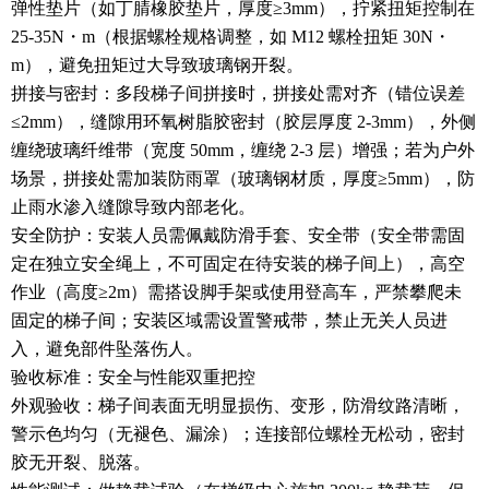
弹性垫片（如丁腈橡胶垫片，厚度≥3mm），拧紧扭矩控制在
25-35N・m（根据螺栓规格调整，如 M12 螺栓扭矩 30N・
m），避免扭矩过大导致玻璃钢开裂。
拼接与密封：多段梯子间拼接时，拼接处需对齐（错位误差
≤2mm），缝隙用环氧树脂胶密封（胶层厚度 2-3mm），外侧
缠绕玻璃纤维带（宽度 50mm，缠绕 2-3 层）增强；若为户外
场景，拼接处需加装防雨罩（玻璃钢材质，厚度≥5mm），防
止雨水渗入缝隙导致内部老化。
安全防护：安装人员需佩戴防滑手套、安全带（安全带需固
定在独立安全绳上，不可固定在待安装的梯子间上），高空
作业（高度≥2m）需搭设脚手架或使用登高车，严禁攀爬未
固定的梯子间；安装区域需设置警戒带，禁止无关人员进
入，避免部件坠落伤人。
验收标准：安全与性能双重把控
外观验收：梯子间表面无明显损伤、变形，防滑纹路清晰，
警示色均匀（无褪色、漏涂）；连接部位螺栓无松动，密封
胶无开裂、脱落。