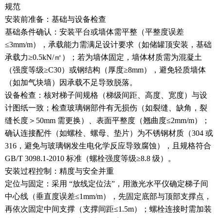
规范
安装前准备：基础与设备检查
基础条件确认：安装平台或墙体需平整（平整度误差
≤3mm/m），承载能力需满足设计要求（如储罐顶安装，基础
承载力≥0.5kN/㎡）；若为墙体固定，墙体材质需为混凝土
（强度等级≥C30）或钢结构（厚度≥8mm），避免轻质墙体
（如加气块墙）因承载不足导致脱落。
设备检查：核对梯子间规格（梯级间距、高度、宽度）与设
计图纸一致；检查玻璃钢部件有无损伤（如裂缝、缺角，裂
缝长度＞50mm 需更换）、表面平整度（翘曲度≤2mm/m）；
确认连接配件（如螺栓、螺母、垫片）为不锈钢材质（304 或
316，避免与玻璃钢发生电化学反应导致腐蚀），且规格符合
GB/T 3098.1-2010 标准（螺栓强度等级≥8.8 级）。
安装过程控制：精度与安全并重
定位与固定：采用 “放线定位法”，用激光水平仪确定梯子间
中心线（垂直度误差≤1mm/m），先固定底部与顶部支撑点，
再依次固定中间支撑（支撑间距≤1.5m）；螺栓连接时需加装