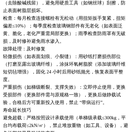
（去除酸碱残留），避免用硬质工具（如钢丝球）刮擦，防
止表面树脂层损坏。
检查：每月检查连接螺栓有无松动（用扭矩扳手复紧，扭矩
偏差≤10%）；每季度检查玻璃钢部件有无老化（如表面泛
黄、脆化，老化严重需局部更换）；雨季检查防雨罩有无破
损，及时修补避免雨水渗入。
故障处理：及时修复
轻微损伤（如表面划痕、小裂缝）：用砂纸打磨损伤部位
（打磨至露出玻璃纤维），涂抹环氧树脂胶（添加玻璃纤维
短切毡增强），固化 24 小时后用砂纸抛光，恢复表面平整
度。
严重损伤（如梯级断裂、支撑失效）：立即停止使用，更换
受损部件（更换部件需与原规格一致），更换后做静载试
验，合格后方可重新投入使用，禁止 “带病运行”。
寿命延长技巧
避免超载：严格按照设计承载使用（单梯级承载≤300kg，平
台均布载荷≤2kN/㎡），禁止堆放重物（如工具、设备），避