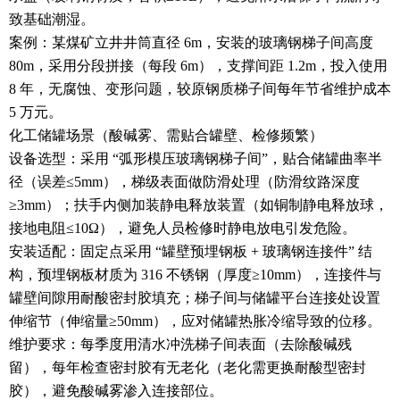
致基础潮湿。
案例：某煤矿立井井筒直径 6m，安装的玻璃钢梯子间高度
80m，采用分段拼接（每段 6m），支撑间距 1.2m，投入使用
8 年，无腐蚀、变形问题，较原钢质梯子间每年节省维护成本
5 万元。
化工储罐场景（酸碱雾、需贴合罐壁、检修频繁）
设备选型：采用 “弧形模压玻璃钢梯子间”，贴合储罐曲率半
径（误差≤5mm），梯级表面做防滑处理（防滑纹路深度
≥3mm）；扶手内侧加装静电释放装置（如铜制静电释放球，
接地电阻≤10Ω），避免人员检修时静电放电引发危险。
安装适配：固定点采用 “罐壁预埋钢板 + 玻璃钢连接件” 结
构，预埋钢板材质为 316 不锈钢（厚度≥10mm），连接件与
罐壁间隙用耐酸密封胶填充；梯子间与储罐平台连接处设置
伸缩节（伸缩量≥50mm），应对储罐热胀冷缩导致的位移。
维护要求：每季度用清水冲洗梯子间表面（去除酸碱残
留），每年检查密封胶有无老化（老化需更换耐酸型密封
胶），避免酸碱雾渗入连接部位。