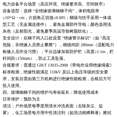
电力设备平台场景（高压环境、绝缘要求高、空间狭窄）
设备选型：选择 “全绝缘玻璃钢梯子间”，体积电阻率
≥10¹⁶Ω・cm，介损角正切值≤0.005；梯级与扶手采用一体成
型工艺（无金属连接件），避免金属部件导电；颜色选用浅
灰色（反射阳光，避免夏季高温导致树脂软化）。
安全设计：在梯子间入口处设置 “绝缘警示标识”（如 “高压
危险，非绝缘人员禁止攀爬”），梯级间距 280mm（适配电力
检修人员作业习惯）；平台边缘加装防护栏（高度≥1.1m，栏
杆间距≤150mm），防止工具坠落。
合规要求：需通过 GB/T 13035-2008《带电作业用绝缘绳索》
标准检测，绝缘性能满足 110kV 及以上电压等级的安全要
求，安装后需由第三方机构进行绝缘性能检测，合格后方可
投入使用。
四、玻璃钢梯子间的维护与寿命延长：降低使用成本
日常维护：预防为主
清洁：户外场景每季度用清水冲洗表面（去除灰尘、盐
雾），化工场景每月用中性清洁剂（如洗洁精稀释液）擦拭