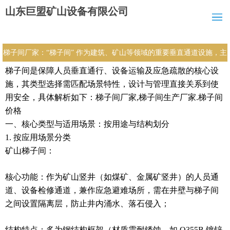
山东巨盟矿山设备有限公司
梯子间厂家：“梯子间” 作为建筑、矿山等领域的重要垂直通道设施，主
梯子间是保障人员垂直通行、设备运输及应急疏散的核心设
要有哪些类型？不同场景下的设计需遵循哪些规范？日常安全管理与维
施，其类型选择需匹配场景特性，设计与管理直接关系到使
护又有哪些关键要点？
用安全，具体解析如下：梯子间厂家,梯子间生产厂家.梯子间
价格
一、核心类型与适用场景：按用途与结构划分
1. 按应用场景分类
矿山梯子间：
核心功能：作为矿山竖井（如煤矿、金属矿竖井）的人员通
道、设备检修通道，兼作应急避难场所，需在井壁与梯子间
之间设置隔离层，防止井内涌水、落石侵入；
结构特点：多为钢结构框架（材质需耐锈蚀，如 Q355B 镀锌